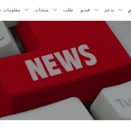
ر
يدعم
فيديو
طلب
منتجات
معلومات عن



