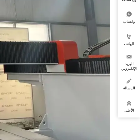

واتساب

الهاتف

البريد
الإلكتروني

الرسالة

الأعلى