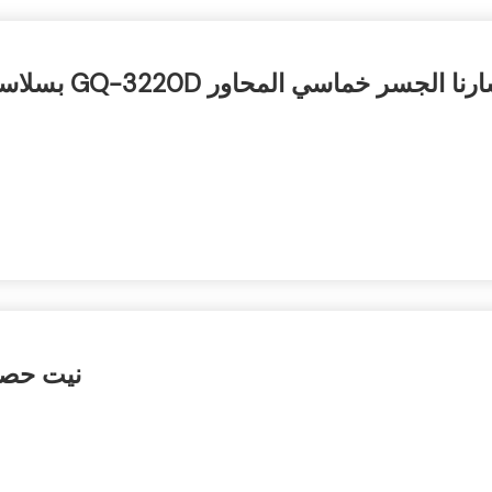
 خماسي المحاور GQ-3220D بسلاسة في دبي منذ أكثر من عام!
نيت حصل