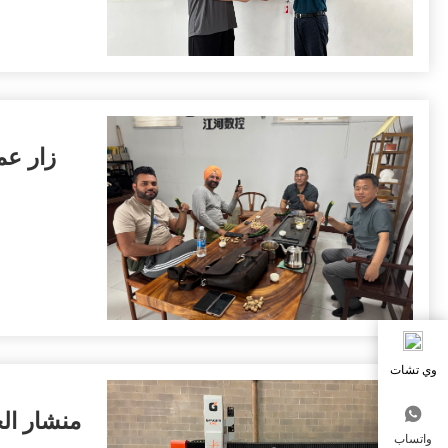
زار عم
وي تشات

واتساب