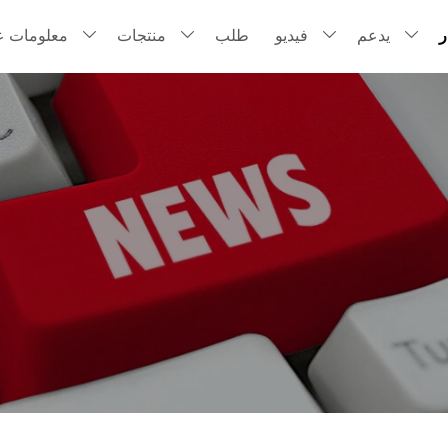
ر
يدعم
فيديو
طلب
منتجات
معلومات عن



