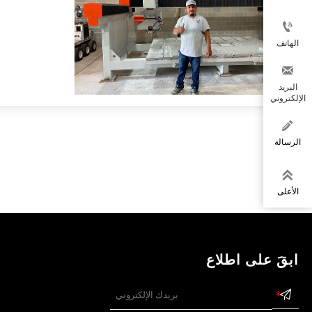

الهاتف

البريد
الإلكتروني

الرسالة

الأعلى
ابقَ على اطلاع
