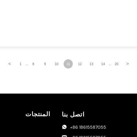
<
>
1
8
9
10
11
12
13
14
20
...
...
المنتجات
اتصل بنا
+86 18615587055
